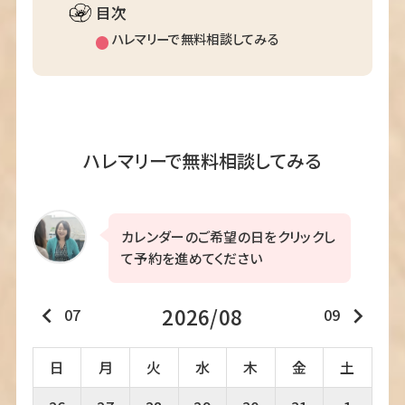
目次
ハレマリーで無料相談してみる
ハレマリーで無料相談してみる
カレンダーのご希望の日をクリックし
て予約を進めてください
2026/08
keyboard_arrow_left
keyboard_arrow_right
07
09
日
月
火
水
木
金
土