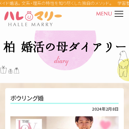
学習塾の
ハレマリーとは
カウンセラー紹介
料金
成婚ストーリー
婚活の母ダイアリー
ボウリング婚
Q&A
2024年2月8日
婚活パーティー