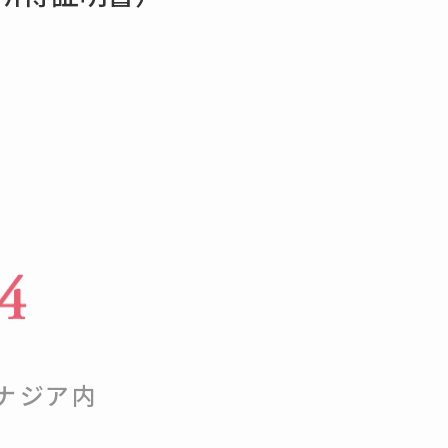
）
シナジア内