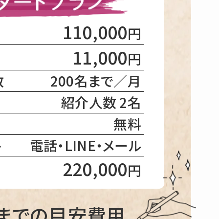
110,000
円
11,000
円
数
200名まで／月
紹介人数 2名
無料
ト
電話・LINE・メール
220,000
円
までの目安費用