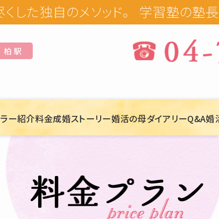
学習塾の塾長が手掛
柏 駅
セラー紹介
料金
成婚ストーリー
婚活の母ダイアリー
Q&A
婚