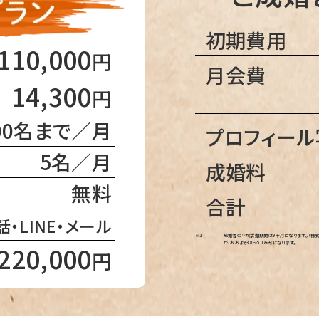
初期費用
110,000
円
月会費
14,300
円
00名まで／月
プロフィー
5名／月
成婚料
無料
合計
・LINE・メール
※１
成婚者の平均活動期間は9ヶ月になります。 （株式
が、おおよそ38〜50万円になります。
220,000
円