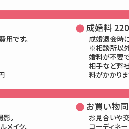
成婚料 220
費用です。
成婚退会時に
※相談所以
婚料が不要で
相手など弊社
0円
料がかかりま
お買い物同行
撮影。
お見合いや
ルメイク、
コーディネー