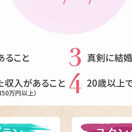
あること
真剣に結
た収入があること
20歳以上
350万円以上）