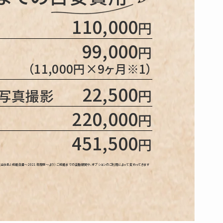
110,000
円
99,000
円
（11,000円×9ヶ月※1）
22,500
ル写真撮影
円
220,000
円
451,500
円
会社IBJ 成婚白書～2021年度版～より） ご成婚までの活動期間や、オプションのご利用によって 変わってきます