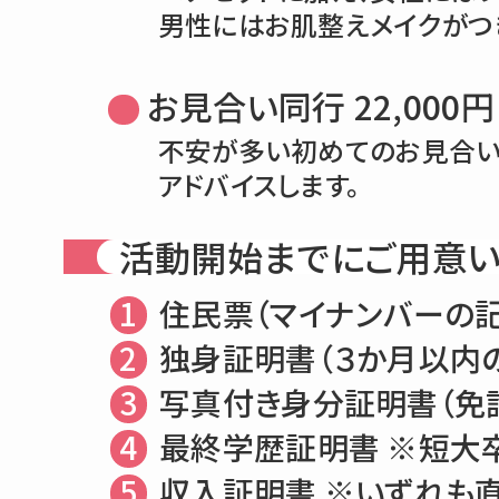
男性にはお肌整えメイクがつ
お見合い同行 22,000円
不安が多い初めてのお見合
アドバイスします。
活動開始までにご用意い
1
住民票（マイナンバーの
2
独身証明書（３か月以内
3
写真付き身分証明書（免許
4
最終学歴証明書 ※短大
5
収入証明書 ※いずれも