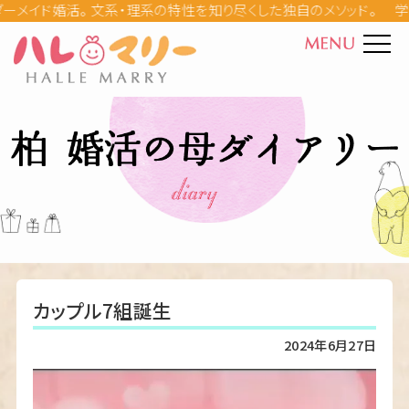
学習
ハレマリーとは
カウンセラー紹介
料金
成婚ストーリー
婚活の母ダイアリー
カップル7組誕生
Q&A
2024年6月27日
婚活パーティー