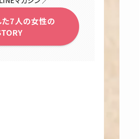
した7人の女性の
STORY