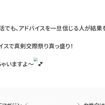
活でも、アドバイスを一旦信じる人が結果を
イスで真剣交際祭り真っ盛り！
ちゃいますよ〜
Eマガジン ／
＼ 女性向け