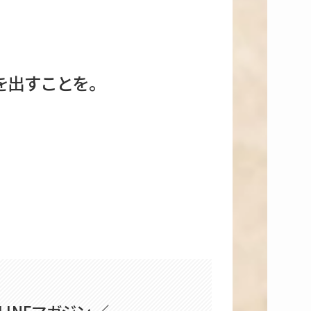
出すことを。
LINEマガジン ／