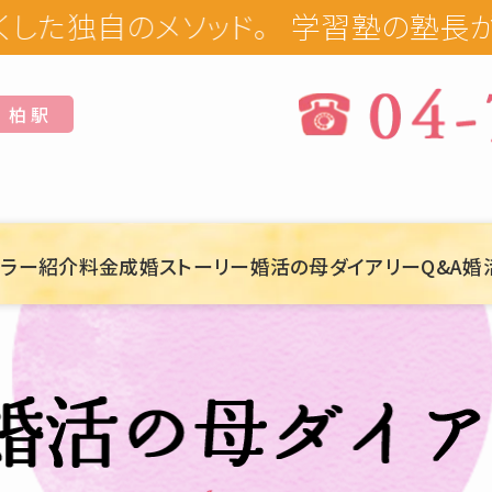
学習塾の塾長が手掛けるオー
柏 駅
セラー紹介
料金
成婚ストーリー
婚活の母ダイアリー
Q&A
婚