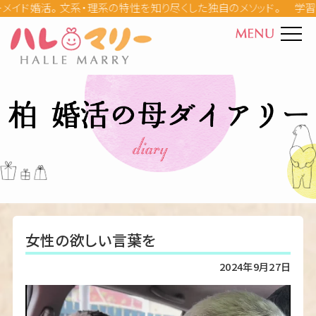
学習塾
ハレマリーとは
カウンセラー紹介
料金
成婚ストーリー
婚活の母ダイアリー
女性の欲しい言葉を
Q&A
2024年9月27日
婚活パーティー