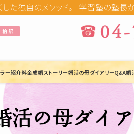
学習塾の塾長が手掛けるオー
柏 駅
セラー紹介
料金
成婚ストーリー
婚活の母ダイアリー
Q&A
婚