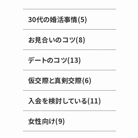
30代の婚活事情(5)
お見合いのコツ(8)
デートのコツ(13)
仮交際と真剣交際(6)
入会を検討している(11)
女性向け(9)