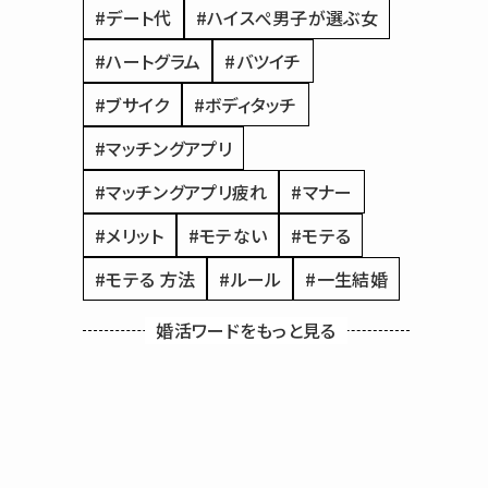
#デート代
#ハイスぺ男子が選ぶ女
#ハートグラム
#バツイチ
#ブサイク
#ボディタッチ
#マッチングアプリ
#マッチングアプリ疲れ
#マナー
#メリット
#モテない
#モテる
#モテる 方法
#ルール
#一生結婚
#付き合う
#付き合うまで
#仮交際
婚活ワードをもっと見る
#会話
#何歳で結婚するのがベスト
#入会
#再婚
#写真
#初デート
#初婚
#割り勘
#原因