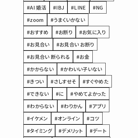
#AI 婚活
#IBJ
#LINE
#NG
#zoom
#うまくいかない
#おすすめ
#お断り
#お気に入り
#お見合い
#お見合い お断り
#お見合い 断られる
#お金
#かからない
#かわいい子いない
#きつい
#さしすせそ
#すぐやめた
#できない
#に
#やめてよかった
#わからない
#わりかん
#アプリ
#イケメン
#オンライン
#コツ
#タイミング
#デメリット
#デート