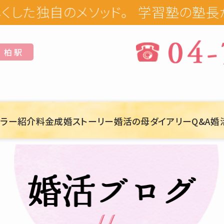
学習塾の塾長が手掛
柏 駅
セラー紹介
料金
成婚ストーリー
婚活の母ダイアリー
Q&A
婚