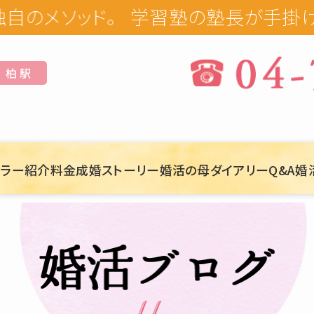
学習塾の塾長が手掛けるオーダー
柏 駅
セラー紹介
料金
成婚ストーリー
婚活の母ダイアリー
Q&A
婚