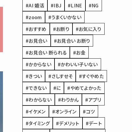
#AI 婚活
#IBJ
#LINE
#NG
#zoom
#うまくいかない
#おすすめ
#お断り
#お気に入り
#お見合い
#お見合い お断り
#お見合い 断られる
#お金
#かからない
#かわいい子いない
#きつい
#さしすせそ
#すぐやめた
#できない
#に
#やめてよかった
#わからない
#わりかん
#アプリ
#イケメン
#オンライン
#コツ
#タイミング
#デメリット
#デート