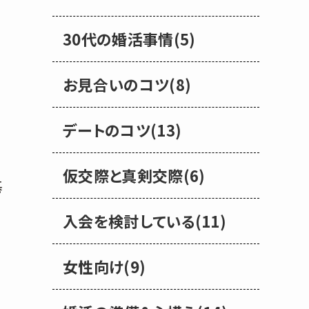
30代の婚活事情(5)
お見合いのコツ(8)
デートのコツ(13)
仮交際と真剣交際(6)
基
入会を検討している(11)
女性向け(9)