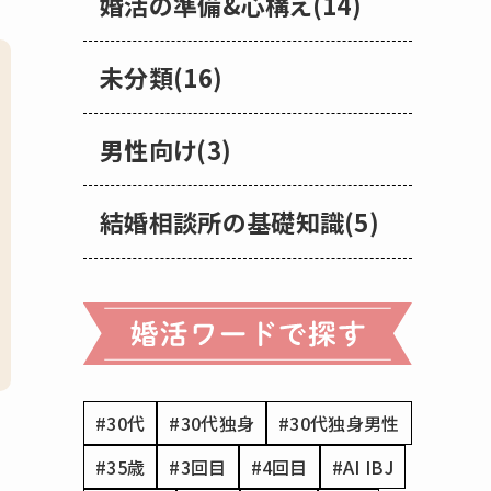
婚活の準備&心構え(14)
未分類(16)
男性向け(3)
結婚相談所の基礎知識(5)
#30代
#30代独身
#30代独身男性
#35歳
#3回目
#4回目
#AI IBJ