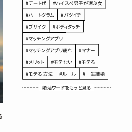
#デート代
#ハイスぺ男子が選ぶ女
#ハートグラム
#バツイチ
#ブサイク
#ボディタッチ
#マッチングアプリ
#マッチングアプリ疲れ
#マナー
#メリット
#モテない
#モテる
#モテる 方法
#ルール
#一生結婚
#付き合う
#付き合うまで
#仮交際
婚活ワードをもっと見る
#会話
#何歳で結婚するのがベスト
#入会
#再婚
#写真
#初デート
る
#初婚
#割り勘
#原因