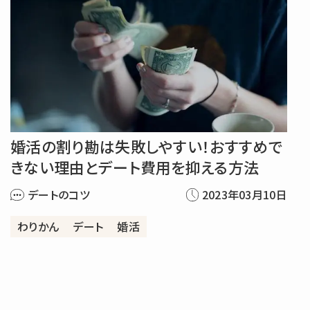
相談所概要
女性向け(9)
婚活の準備&心構え(14)
未分類(16)
婚活の割り勘は失敗しやすい！
おすすめで
男性向け(3)
きない理由と
デート費用を抑える方法
デートのコツ
2023年03月10日
結婚相談所の基礎知識(5)
わりかん
デート
婚活