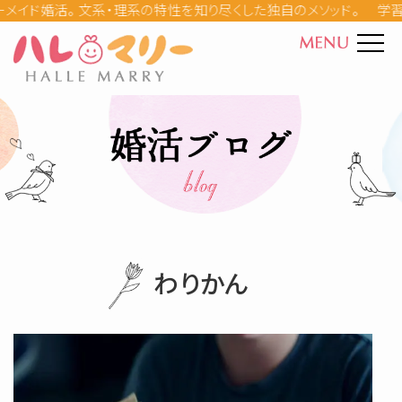
学習
ハレマリーとは
30代の婚活事情(5)
カウンセラー紹介
お見合いのコツ(8)
料金
成婚ストーリー
デートのコツ(13)
わりかん
婚活の母ダイアリー
仮交際と真剣交際(6)
Q&A
入会を検討している(11)
婚活パーティー