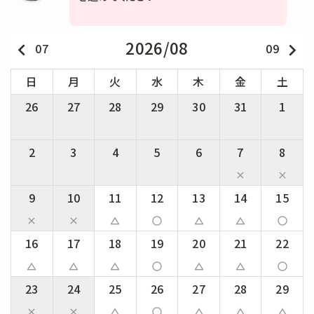
2026/08
keyboard_arrow_left
keyboard_arrow_right
07
09
日
月
火
水
木
金
土
26
27
28
29
30
31
1
2
3
4
5
6
7
8
close
close
9
10
11
12
13
14
15
close
close
change_history
panorama_fish_eye
change_history
change_history
panorama_fish_eye
16
17
18
19
20
21
22
change_history
change_history
change_history
panorama_fish_eye
change_history
change_history
panorama_fish_eye
23
24
25
26
27
28
29
close
close
change_history
panorama_fish_eye
change_history
change_history
change_history