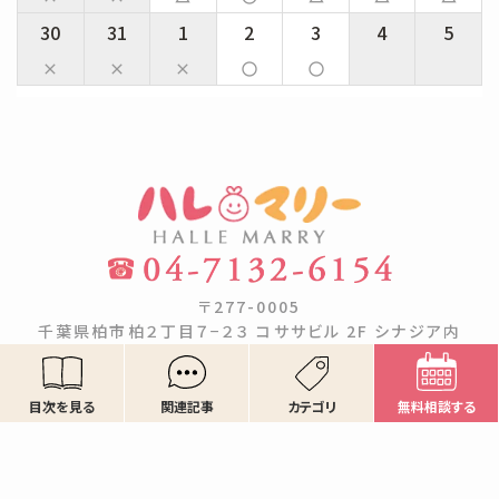
30
31
1
2
3
4
5
close
close
close
panorama_fish_eye
panorama_fish_eye
〒277-0005
千葉県柏市柏２丁目７−２３ コササビル 2F シナジア内
【営業時間】9:00〜21:00
目次を見る
関連記事
カテゴリ
無料相談する
Copyright ©ハレマリー. All rights reserved.