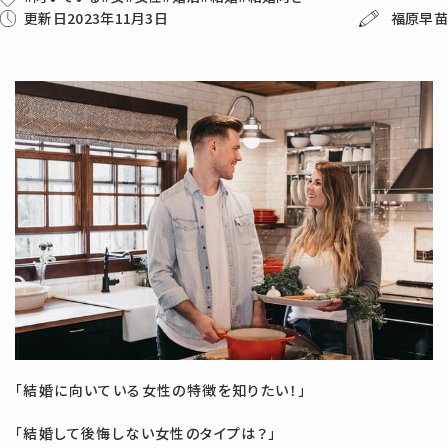
相談所概要
更新日2023年11月3日
福原早苗
女性向け(9)
婚活の準備&心構え(14)
未分類(16)
男性向け(3)
結婚相談所の基礎知識(5)
「結婚に向いている女性の特徴を知りたい！」
「結婚して後悔しない女性のタイプは？」