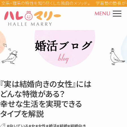
学習塾の塾長が手掛ける
ハレマリーとは
30代の婚活事情(5)
カウンセラー紹介
お見合いのコツ(8)
料金
成婚ストーリー
デートのコツ(13)
『実は結婚向きの女性』には
婚活の母ダイアリー
どんな特徴がある？
仮交際と真剣交際(6)
幸せな生活を実現できる
Q&A
タイプを解説
入会を検討している(11)
婚活パーティー
#向いている
#女
#女性
#婚活
#結婚
#結婚向き