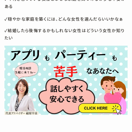
#ルール
#一生結婚
#付き合う
#付き合うまで
#仮交際
ある
#会話
#何歳で結婚するのがベスト
#入会
#再婚
#写真
✓穏やかな家庭を築くには、どんな女性を選んだらいいかなぁ
#初デート
#初婚
#割り勘
#原因
#向いている
✓結婚したら後悔するかもしれない女性はどういう女性か知り
たい
#向いている人
#奢り
#女
#女性
#好きになれない
#婚活
#婚活疲れ
#婚活診断
#婚約破棄
#嫌われる
#実家暮らし
#年齢
#引かれる
#彼女いない歴
#彼氏ができない
#必要性を感じない
#性格診断
#恋愛経験なし
#成立しない
#所要時間
#手土産
#撮影
#料金
#断られる
#早期結婚
#時間
#時間帯
#服装
#服選び
#柏
#柏 グルメ
#柏 デート
#柏 レストラン
#楽しい
#楽しみ
#楽しむ
#気がする
#沈黙
#活動