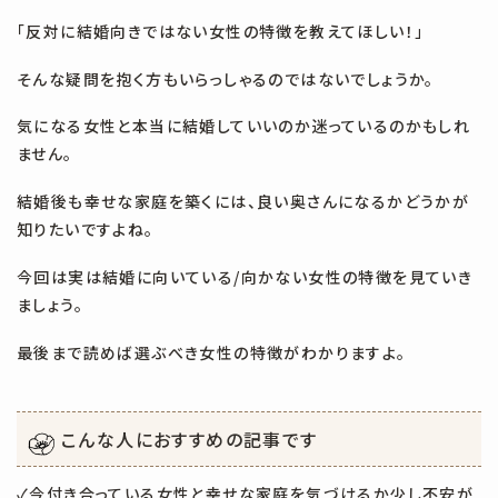
#30代
#30代独身
#30代独身男性
#35歳
#3回目
「反対に結婚向きではない女性の特徴を教えてほしい！」
#4回目
#AI IBJ
#AI 婚活
#IBJ
#LINE
#NG
#zoom
そんな疑問を抱く方もいらっしゃるのではないでしょうか。
#うまくいかない
#おすすめ
#お断り
#お気に入り
気になる女性と本当に結婚していいのか迷っているのかもしれ
ません。
#お見合い
#お見合い お断り
#お見合い 断られる
#お金
結婚後も幸せな家庭を築くには、良い奥さんになるかどうかが
#かからない
#かわいい子いない
#きつい
#さしすせそ
知りたいですよね。
#すぐやめた
#できない
#に
#やめてよかった
#わからない
今回は実は結婚に向いている/向かない女性の特徴を見ていき
#わりかん
#アプリ
#イケメン
#オンライン
#コツ
ましょう。
#タイミング
#デメリット
#デート
#デート代
最後まで読めば選ぶべき女性の特徴がわかりますよ。
#ハイスぺ男子が選ぶ女
#ハートグラム
#バツイチ
#ブサイク
#ボディタッチ
#マッチングアプリ
#マッチングアプリ疲れ
こんな人におすすめの記事です
#マナー
#メリット
#モテない
#モテる
#モテる 方法
✓今付き合っている女性と幸せな家庭を気づけるか少し不安が