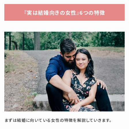
#清潔感
#無料相談
#焦る
#特徴
#理由
#理系男子
『実は結婚向きの女性』6つの特徴
#男
#男子
#男性
#盛り上がる
#真剣交際
#笑顔
#組めない
#結婚
#結婚できる確率
#結婚向き
#結婚相手
#結婚相談所
#結婚適齢期
#続かない
#良縁
#苦痛
#話すこと
#話すことない
#話題
#誉め言葉
#負け組
#費用
#趣味
#距離の縮め方
#辞める
#辞める理由
#進みたい
#電話
#電話デート
#高い
#高い理由
#高額
まずは結婚に向いている女性の特徴を解説していきます。