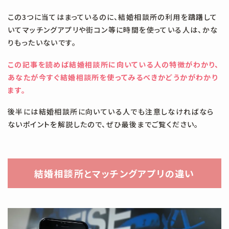
#30代
#30代独身
#30代独身男性
#35歳
#3回目
この3つに当てはまっているのに、結婚相談所の利用を躊躇して
いてマッチングアプリや街コン等に時間を使っている人は、かな
#4回目
#AI IBJ
#AI 婚活
#IBJ
#LINE
#NG
#zoom
りもったいないです。
#うまくいかない
#おすすめ
#お断り
#お気に入り
この記事を読めば結婚相談所に向いている人の特徴がわかり、
#お見合い
#お見合い お断り
#お見合い 断られる
#お金
あなたが今すぐ結婚相談所を使ってみるべきかどうかがわかり
ます。
#かからない
#かわいい子いない
#きつい
#さしすせそ
後半には結婚相談所に向いている人でも注意しなければなら
#すぐやめた
#できない
#に
#やめてよかった
#わからない
ないポイントを解説したので、ぜひ最後までご覧ください。
#わりかん
#アプリ
#イケメン
#オンライン
#コツ
#タイミング
#デメリット
#デート
#デート代
結婚相談所とマッチングアプリの違い
#ハイスぺ男子が選ぶ女
#ハートグラム
#バツイチ
#ブサイク
#ボディタッチ
#マッチングアプリ
#マッチングアプリ疲れ
#マナー
#メリット
#モテない
#モテる
#モテる 方法