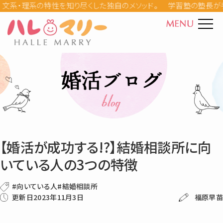
学習塾の塾長が手掛ける
ハレマリーとは
30代の婚活事情(5)
カウンセラー紹介
お見合いのコツ(8)
料金
成婚ストーリー
デートのコツ(13)
【婚活が成功する!?】結婚相談所に向
婚活の母ダイアリー
いている人の3つの特徴
仮交際と真剣交際(6)
Q&A
#向いている人
#結婚相談所
更新日2023年11月3日
福原早苗
入会を検討している(11)
婚活パーティー