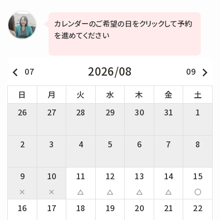
カレンダーのご希望の日をクリックして予約
を進めてください
2026/08
keyboard_arrow_left
keyboard_arrow_right
07
09
日
月
火
水
木
金
土
26
27
28
29
30
31
1
2
3
4
5
6
7
8
9
10
11
12
13
14
15
close
close
change_history
change_history
change_history
change_history
panorama_fish_eye
16
17
18
19
20
21
22