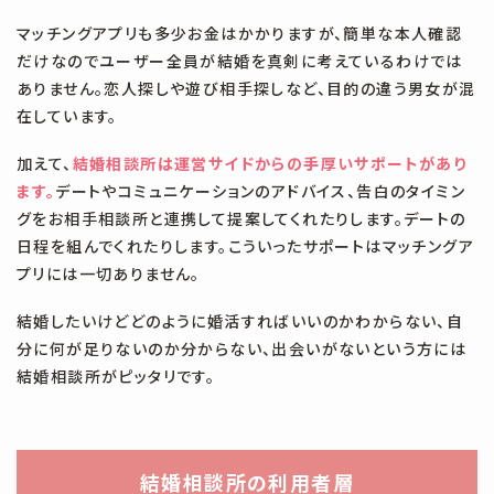
#清潔感
#無料相談
#焦る
#特徴
#理由
#理系男子
マッチングアプリも多少お金はかかりますが、簡単な本人確認
#男
#男子
#男性
#盛り上がる
#真剣交際
#笑顔
だけなのでユーザー全員が結婚を真剣に考えているわけでは
ありません。恋人探しや遊び相手探しなど、目的の違う男女が混
#組めない
#結婚
#結婚できる確率
#結婚向き
#結婚相手
在しています。
#結婚相談所
#結婚適齢期
#続かない
#良縁
#苦痛
加えて、
結婚相談所は運営サイドからの手厚いサポートがあり
#話すこと
#話すことない
#話題
#誉め言葉
#負け組
ます。
デートやコミュニケーションのアドバイス、告白のタイミン
グをお相手相談所と連携して提案してくれたりします。デートの
#費用
#趣味
#距離の縮め方
#辞める
#辞める理由
日程を組んでくれたりします。こういったサポートはマッチングア
プリには一切ありません。
#進みたい
#電話
#電話デート
#高い
#高い理由
#高額
結婚したいけどどのように婚活すればいいのかわからない、自
分に何が足りないのか分からない、出会いがないという方には
結婚相談所がピッタリです。
結婚相談所の利用者層