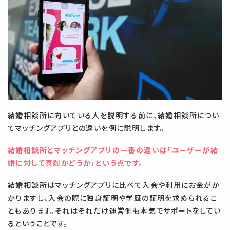
#ルール
#一生結婚
#付き合う
#付き合うまで
#仮交際
#会話
#何歳で結婚するのがベスト
#入会
#再婚
#写真
#初デート
#初婚
#割り勘
#原因
#向いている
#向いている人
#奢り
#女
#女性
#好きになれない
#婚活
#婚活疲れ
#婚活診断
#婚約破棄
#嫌われる
#実家暮らし
#年齢
#引かれる
#彼女いない歴
結婚相談所に向いている人を説明する前に、結婚相談所につい
てマッチングアプリとの違いを例に説明します。
#彼氏ができない
#必要性を感じない
#性格診断
結婚相談所とマッチングアプリの一番の違いは「ユーザーが結
#恋愛経験なし
#成立しない
#所要時間
#手土産
#撮影
婚に対して真剣かどうか」という点です。
#料金
#断られる
#早期結婚
#時間
#時間帯
#服装
結婚相談所はマッチングアプリに比べて入会や利用にお金がか
#服選び
#柏
#柏 グルメ
#柏 デート
#柏 レストラン
かりますし、入会の際に独身証明や学歴の証明を求められるこ
ともあります。それはそれだけ運営側も本気でサポートをしてい
#楽しい
#楽しみ
#楽しむ
#気がする
#沈黙
#活動
るということです。