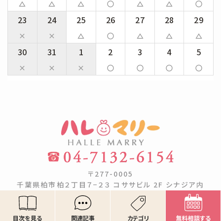
change_history
change_history
change_history
panorama_fish_eye
change_history
change_history
panorama_fish_eye
23
24
25
26
27
28
29
close
close
change_history
panorama_fish_eye
change_history
change_history
change_history
30
31
1
2
3
4
5
close
close
close
panorama_fish_eye
panorama_fish_eye
panorama_fish_eye
panorama_fish_eye
〒277-0005
千葉県柏市柏２丁目７−２３ コササビル 2F シナジア内
【営業時間】9:00〜21:00
Copyright ©ハレマリー. All rights reserved.
目次を見る
関連記事
カテゴリ
無料相談する